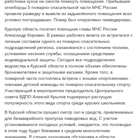
работника кухни не смогли покинуть помещение. Прибывшие
огнеборцы 5 пожарно-спасательной части МЧС России
провели разведку и вывели из задымлённого помещения всех
условно пострадавших. Пожар был оперативно ликвидирован.
Курскую область посетил помощник главы МЧС России
Александр Коровин. В рамках рабочего визита он встретился с
личным составом одного из пожарно-спасательных
подразделений региона, ознакомился с состоянием техники,
условиями несения службы, оснащением средствами
индивидуальной защиты. Сегодня все подразделения
ведомства в Курской области в полном объеме обеспечены
бронежилетами и защитными касками. Кроме того, в
пожарной части состоялась встреча с юными спортсменами -
членами детской команды по пожарно-спасательному спорту.
Участвующий в мероприятии председатель Центрального
совета ВДПО Алексей Крылов подчеркнул растущую
популярность этого вида спорта среди курских школьников.
В Курской области прошел смотр сил и средств, привлекаемых
для безаварийного пропуска паводковых вод. С учетом
установившихся погодных условий, ожидается, что половодье
в этом году будет близкими к средним многолетним
значениям. В случае ухудшения обстановки в области