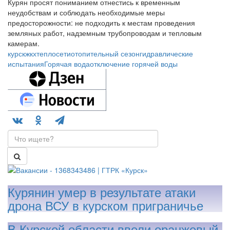
Курян просят пониманием отнестись к временным
неудобствам и соблюдать необходимые меры
предосторожности: не подходить к местам проведения
земляных работ, надземным трубопроводам и тепловым
камерам.
курск
жкх
теплосети
отопительный сезон
гидравлические
испытания
Горячая вода
отключение горячей воды
Курянин умер в результате атаки
дрона ВСУ в курском приграничье
В Курской области ввели оранжевый