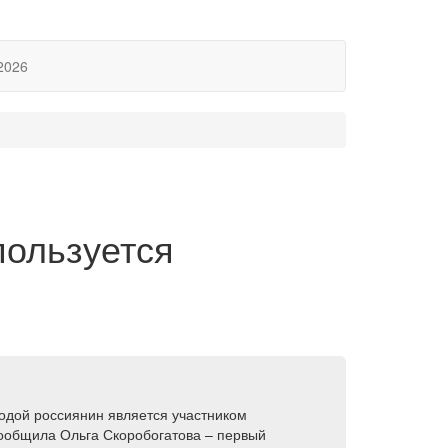
2026
пользуется
лодой россиянин является участником
ообщила Ольга Скоробогатова – первый