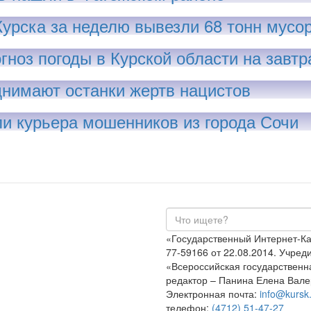
Курска за неделю вывезли 68 тонн мусо
гноз погоды в Курской области на завтр
днимают останки жертв нацистов
и курьера мошенников из города Сочи
«Государственный Интернет-К
77-59166 от 22.08.2014. Учре
«Всероссийская государственн
редактор – Панина Елена Вале
Электронная почта:
info@kursk.
телефон:
(4712) 51-47-27