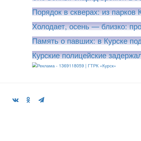
Порядок в скверах: из парков 
Холодает, осень — близко: про
Память о павших: в Курске по
Курские полицейские задержал