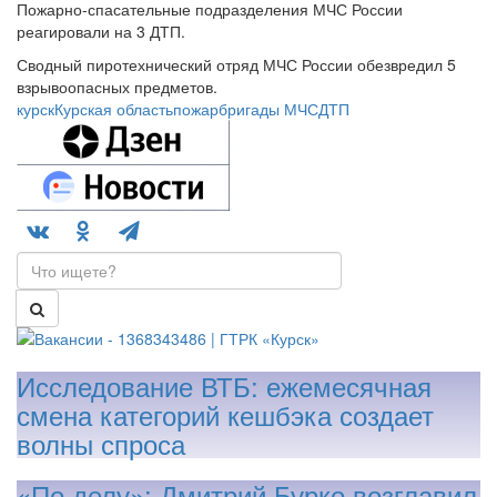
Пожарно-спасательные подразделения МЧС России
реагировали на 3 ДТП.
Сводный пиротехнический отряд МЧС России обезвредил 5
взрывоопасных предметов.
курск
Курская область
пожар
бригады МЧС
ДТП
Исследование ВТБ: ежемесячная
смена категорий кешбэка создает
волны спроса
«По делу»: Дмитрий Бурко возглавил