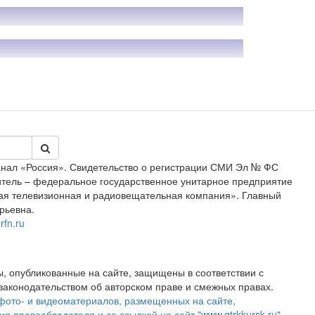
анал «Россия». Свидетельство о регистрации СМИ Эл № ФС
дитель – федеральное государственное унитарное предприятие
ая телевизионная и радиовещательная компания». Главный
рьевна.
rfn.ru
, опубликованные на сайте, защищены в соответствии с
аконодательством об авторском праве и смежных правах.
фото- и видеоматериалов, размещенных на сайте,
ия правообладателя и со ссылкой на сайт "www.gtrkkursk.ru"