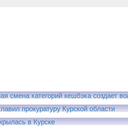
ая смена категорий кешбэка создает во
главил прокуратуру Курской области
крылась в Курске