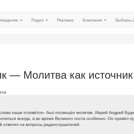
евидение
Радио
Реклама
Компания
Выборы-
к — Молитва как источник
лово наше отзовётся» был посвящён молитве. Иерей Андрей Будни
молиться всегда, а во время Великого поста особенно. Он привёл 
й ответил на вопросы радиослушателей.