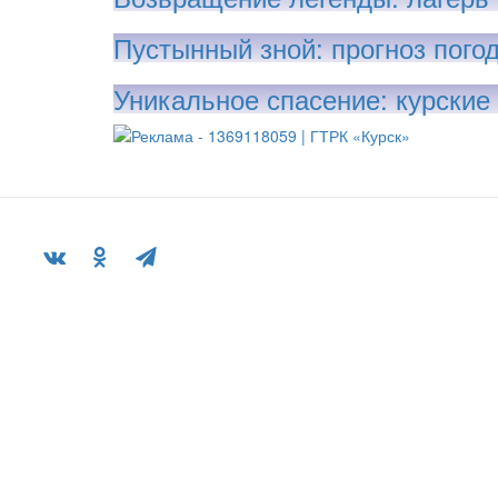
Пустынный зной: прогноз погод
Уникальное спасение: курские