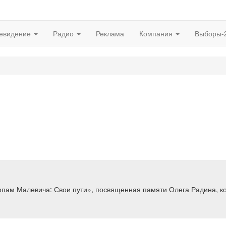
евидение
Радио
Реклама
Компания
Выборы-
опам Малевича: Свои пути», посвященная памяти Олега Радина, кот