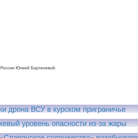
 России Юлией Бартеневой.
аки дрона ВСУ в курском приграничье
жевый уровень опасности из-за жары
«Славянское содружество» возобновляе