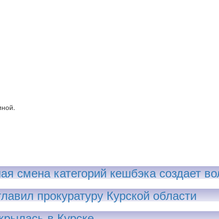
иной.
ая смена категорий кешбэка создает во
главил прокуратуру Курской области
крылась в Курске