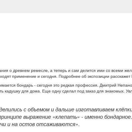
ния о древнем ремесле, а теперь и сам делится ими со всеми же
аходят применение и сегодня. Подробнее об экспозиции расскажет
мается бондарь - сегодня это редкая профессия. Дмитрий Непано
ь кадушку для дома. Еще одну сделал под заказ для знакомых. Увл
делились с объемом и дальше изготавливаем клёпки
В принципе выражение «клепать» - именно бондарное
чи и на остов отсаживаются».