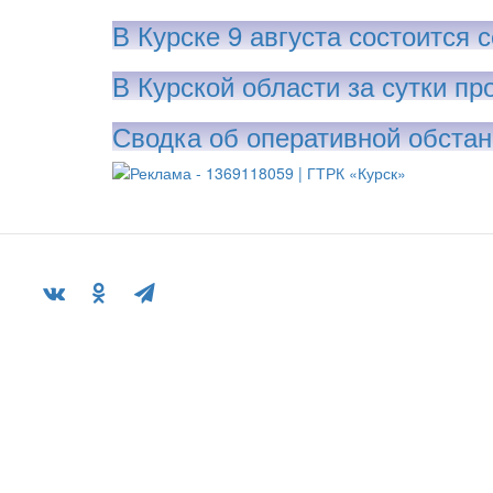
В Курске 9 августа состоится
В Курской области за сутки п
Сводка об оперативной обстано