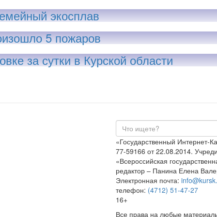
 семейный экосплав
роизошло 5 пожаров
вке за сутки в Курской области
«Государственный Интернет-К
77-59166 от 22.08.2014. Учре
«Всероссийская государственн
редактор – Панина Елена Вале
Электронная почта:
info@kursk.
телефон:
(4712) 51-47-27
16+
Все права на любые материалы