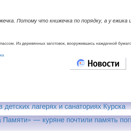
ижечка. Потому что книжечка по порядку, а у ежик
ассом. Из деревянных заготовок, вооружившись наждачной бумаго
ка
 детских лагерях и санаториях Курска
 Памяти» — куряне почтили память пог