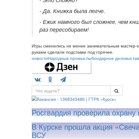
- Да. Книжка была легче.
- Ежик намного был сложнее, чем кн
раз пересобираем!
Игры сменились не менее занимательным мастер-кл
руками сделали подставки под горячее.
новости
Народные промыслы
бондарное дело
выстав
Росгвардия проверила охрану в
В Курске прошла акция «Свеча
ВСУ