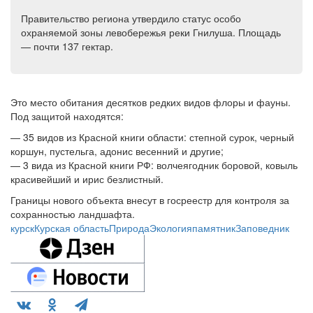
Правительство региона утвердило статус особо
охраняемой зоны левобережья реки Гнилуша. Площадь
— почти 137 гектар.
Это место обитания десятков
редких видов флоры и фауны.
Под защитой находятся:
— 35 видов
из Красной книги области: степной сурок, черный
коршун, пустельга, адонис весенний и другие;
— 3 вида
из Красной книги РФ: волчеягодник боровой, ковыль
красивейший и ирис безлистный.
Границы нового объекта
внесут в госреестр
для контроля за
сохранностью ландшафта.
курск
Курская область
Природа
Экология
памятник
Заповедник