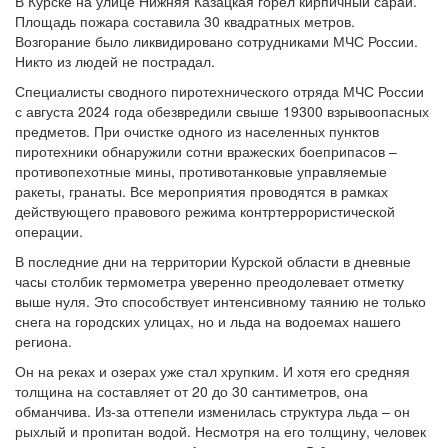
В Курске на улице Нижняя Казацкая горел кирпичный сарай.
Площадь пожара составила 30 квадратных метров.
Возгорание было ликвидировано сотрудниками МЧС России.
Никто из людей не пострадал.
Специалисты сводного пиротехнического отряда МЧС России
с августа 2024 года обезвредили свыше 19300 взрывоопасных
предметов. При очистке одного из населенных пунктов
пиротехники обнаружили сотни вражеских боеприпасов –
противопехотные мины, противотанковые управляемые
ракеты, гранаты. Все мероприятия проводятся в рамках
действующего правового режима контртеррористической
операции.
В последние дни на территории Курской области в дневные
часы столбик термометра уверенно преодолевает отметку
выше нуля. Это способствует интенсивному таянию не только
снега на городских улицах, но и льда на водоемах нашего
региона.
Он на реках и озерах уже стал хрупким. И хотя его средняя
толщина на составляет от 20 до 30 сантиметров, она
обманчива. Из-за оттепели изменилась структура льда – он
рыхлый и пропитан водой. Несмотря на его толщину, человек