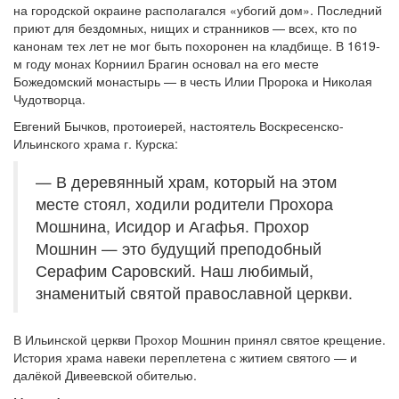
на городской окраине располагался «убогий дом». Последний
приют для бездомных, нищих и странников — всех, кто по
канонам тех лет не мог быть похоронен на кладбище. В 1619-
м году монах Корниил Брагин основал на его месте
Божедомский монастырь — в честь Илии Пророка и Николая
Чудотворца.
Евгений Бычков, протоиерей, настоятель Воскресенско-
Ильинского храма г. Курска:
— В деревянный храм, который на этом
месте стоял, ходили родители Прохора
Мошнина, Исидор и Агафья. Прохор
Мошнин — это будущий преподобный
Серафим Саровский. Наш любимый,
знаменитый святой православной церкви.
В Ильинской церкви Прохор Мошнин принял святое крещение.
История храма навеки переплетена с житием святого — и
далёкой Дивеевской обителью.