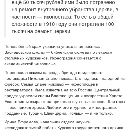
ещё 50 тысяч рублей ими было потрачено
на ремонт внутреннего убранства церкви, в
частности — иконостаса. То есть в общей
сложности в 1910 году они потратили 100
тысяч на ремонт церкви.
Поновлённый храм украсила уникальная роспись
Васнецовской школы — библейские сюжеты по лекалам
столичных художников. Иконография сочетается с
академической живописью.
Переносила эскизы на своды бригада придворного
поставщика Николая Епанечникова. Его подпись - на одной из
фресок. Семья Епанечниковых — иконописцев и
реставраторов, была известна на всю Россию. Центральный
придел украсили сцены Благовещения и воскресения Христа.
Евангелисты взирают на прихожан с угловых скосов. Шли годы
— рос приход храма. Любили его и куряне, и иностранные
подданные. Турции, Швейцарии, Польши — и не только.
Ирина Ефремова, начальник отдела научно-
исследовательской работы Курского государственного архива: