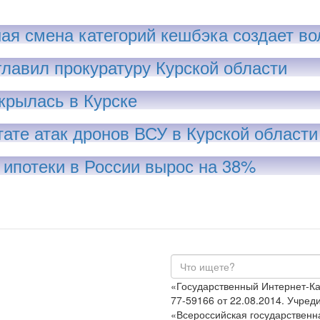
ая смена категорий кешбэка создает во
главил прокуратуру Курской области
крылась в Курске
тате атак дронов ВСУ в Курской области
ипотеки в России вырос на 38%
«Государственный Интернет-К
77-59166 от 22.08.2014. Учре
«Всероссийская государственн