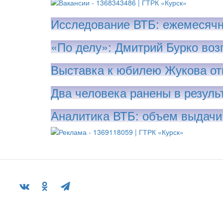
Исследование ВТБ: ежемесячн
«По делу»: Дмитрий Бурко воз
Выставка к юбилею Жукова от
Два человека ранены в резуль
Аналитика ВТБ: объем выдачи 