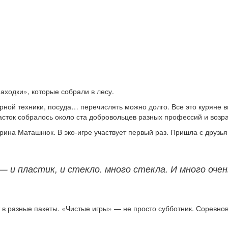
аходки», которые собрали в лесу.
ерной техники, посуда… перечислять можно долго. Все это куряне
асток собралось около ста добровольцев разных профессий и возр
рина Маташнюк. В эко-игре участвует первый раз. Пришла с друзь
— и пластик, и стекло. много стекла. И много оче
в разные пакеты. «Чистые игры» — не просто субботник. Соревнов