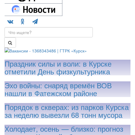
Праздник силы и воли: в Курске
отметили День физкультурника
Эхо войны: снаряд времён ВОВ
нашли в Фатежском районе
Порядок в скверах: из парков Курска
за неделю вывезли 68 тонн мусора
Холодает, осень — близко: прогноз